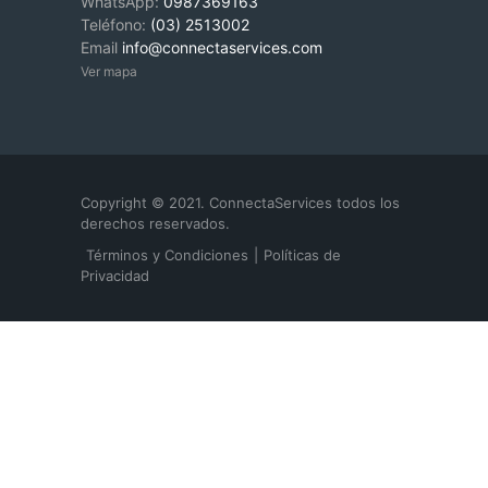
WhatsApp:
0987369163
Teléfono:
(03) 2513002
Email
info@connectaservices.com
Ver mapa
Copyright © 2021. ConnectaServices todos los
derechos reservados.
Términos y Condiciones
|
Políticas de
Privacidad